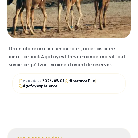
Voyages organisés
Agafay
Transferts
Essaouira
Visa
Merzouga
Billetterie
Ourika
Dromadaire au coucher du soleil, accès piscine et
Ouzoud
diner : ce pack Agafay est très demandé, mais il faut
JOURNAL
savoir ce qu’il vaut vraiment avant de réserver.
Articles
Guides
2026-05-01
Itinerance Plus
PUBLIÉ LE
Agafay expérience
Histoire
Avis clients