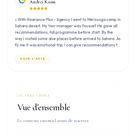
Andrei Kozin
«
With Itinerance Plus - Agency I went to Merzouga camp in
Sahara desert. My tour manager was Youssef. He gave all
recommendations, full programme before start. By the
way I visited some alse places before arrived to Sahara. As
fo me it was emotional trip. I can give recommendations to
all about with trip. And thank you Youssef. Was glad to met
you and will be happy our meeting again.
»
VOIR L'AVIS
LECTURE GUIDEE
Vue d'ensemble
Le contexte essentiel avant de reserver.