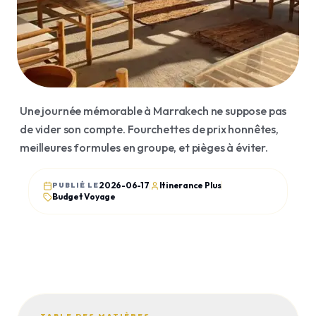
Voyages organisés
Agafay
Transferts
Essaouira
Visa
Merzouga
Billetterie
Ourika
Une journée mémorable à Marrakech ne suppose pas
Ouzoud
de vider son compte. Fourchettes de prix honnêtes,
JOURNAL
meilleures formules en groupe, et pièges à éviter.
Articles
Guides
2026-06-17
Itinerance Plus
PUBLIÉ LE
Budget Voyage
Histoire
Avis clients