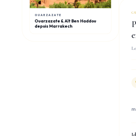
G
OUARZAZATE
Ouarzazate & Aît Ben Haddou
P
depuis Marrakech
e
Le
ma
Id