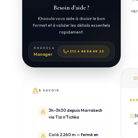
Besoin d'aide ?
Ar
Khaoula vous aide à choisir le bon
format et à valider les détails essentiels
rapidement.
KHAOULA
+212 6 88 58 80 22
Manager
À SAVOIR
REP
3h–3h30 depuis Marrakech
3
via Tizi n'Tichka
n
Col à 2 260 m — fermé en