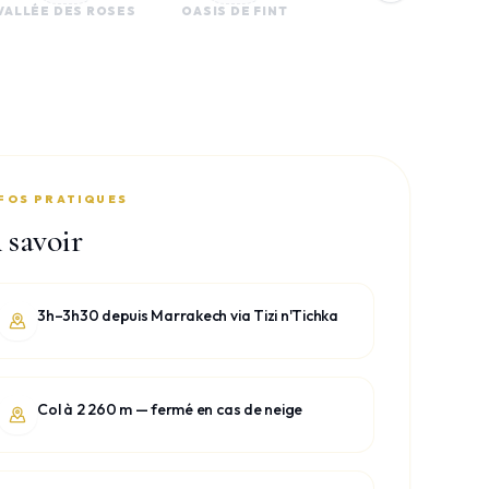
VALLÉE DES ROSES
OASIS DE FINT
FOS PRATIQUES
 savoir
3h–3h30 depuis Marrakech via Tizi n'Tichka
Col à 2 260 m — fermé en cas de neige