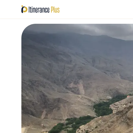
RETOUR
EXCURSIONS
AGAFA
Journées et demi-journée
Quad, bu
soleil
PACKAGES
Expériences combinées A