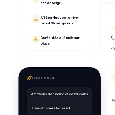
cas de neige
Aït Ben Haddou : arriver
avant 9h ou après 16h
G
O
Durée idéale : 2 nuits sur
place
Ou
IDÉAL POUR
Amateurs de cinéma et de kasbahs
Ap
Transition vers le désert