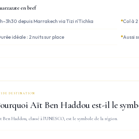
arzazate en bref
h–3h30 depuis Marrakech via Tizi n'Tichka
Col à 
urée idéale : 2 nuits sur place
Aussi 
UIDE DESTINATION
ourquoi Aït Ben Haddou est-il le symbo
t Ben Haddou, classé à l'UNESCO, est le symbole de la région.