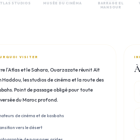
ATLAS STUDIOS
MUSÉE DU CINÉMA
BARRAGE EL
MANSOUR
URQUOI VISITER
IN
À
re l'Atlas et le Sahara, Ouarzazate réunit Aït
 Haddou, les studios de cinéma et la route des
bahs. Point de passage obligé pour toute
aversée du Maroc profond.
ateurs de cinéma et de kasbahs
ansition vers le désert
otographie de paysages arides