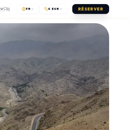
RÉSERVER
FR
€ EUR
S
GUIDES
Comparatifs et conseils pratiques
é