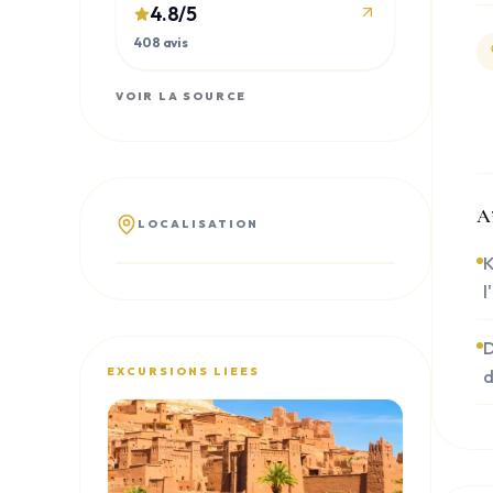
4.8
/5
408 avis
VOIR LA SOURCE
A
LOCALISATION
K
l
D
EXCURSIONS LIEES
d