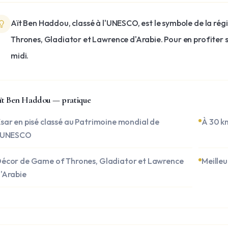
Aït Ben Haddou, classé à l'UNESCO, est le symbole de la rég
Thrones, Gladiator et Lawrence d'Arabie. Pour en profiter sa
midi.
ït Ben Haddou — pratique
sar en pisé classé au Patrimoine mondial de
À 30 k
'UNESCO
écor de Game of Thrones, Gladiator et Lawrence
Meilleu
'Arabie