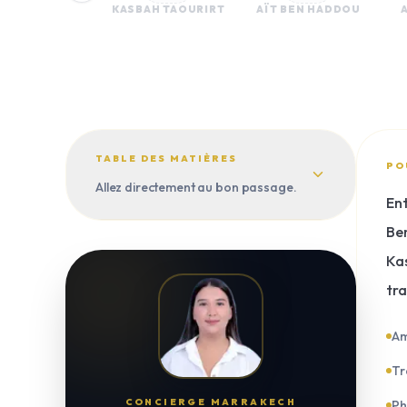
KASBAH TAOURIRT
AÏT BEN HADDOU
TABLE DES MATIÈRES
PO
Allez directement au bon passage.
Ent
Ben
Kas
tr
Am
Tr
CONCIERGE MARRAKECH
Ph