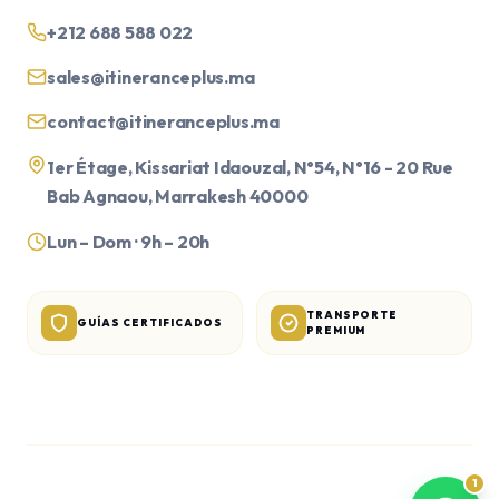
+212 688 588 022
sales@itineranceplus.ma
contact@itineranceplus.ma
1er Étage, Kissariat Idaouzal, N°54, N°16 - 20 Rue
Bab Agnaou, Marrakesh 40000
Lun – Dom · 9h – 20h
TRANSPORTE
GUÍAS CERTIFICADOS
PREMIUM
1