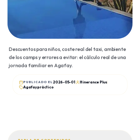
Viajes organizados
Agafay
Traslados
Essaouira
Visado
Merzouga
Billetes de avión
Ourika
Descuentos para niños, coste real del taxi, ambiente
Ouzoud
de los camps y errores a evitar: el cálculo real de una
BLOG
jornada familiar en Agafay.
Artículos
Guías
2026-05-01
Itinerance Plus
PUBLICADO EL
Agafay práctico
Historia
Opiniones