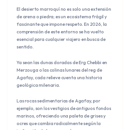
El desierto marroquí no es solo una extensión
de arena o piedra; es un ecosistema frágil y
fascinante que impone respeto. En 2026, la
comprensión de este entorno se ha vuelto
esencial para cualquier viajero en busca de
sentido.
Ya sean las dunas doradas de Erg Chebbi en
Merzouga o las colinas lunares del reg de
Agafay, cada relieve cuenta una historia
geológica milenaria.
Las rocas sedimentarias de Agafay, por
ejemplo, son los vestigios de antiguos fondos
marinos, ofreciendo una paleta de grises y
ocres que cambia radicalmente según la