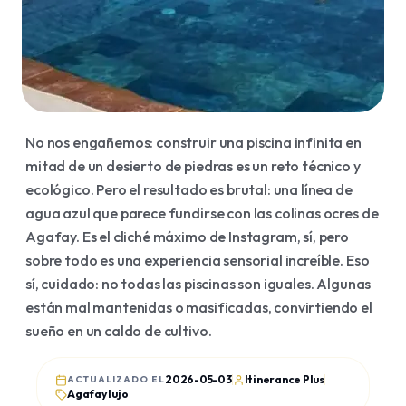
Viajes organizados
Agafay
Traslados
Essaouira
Visado
Merzouga
Billetes de avión
Ourika
No nos engañemos: construir una piscina infinita en
Ouzoud
mitad de un desierto de piedras es un reto técnico y
BLOG
ecológico. Pero el resultado es brutal: una línea de
Artículos
agua azul que parece fundirse con las colinas ocres de
Agafay. Es el cliché máximo de Instagram, sí, pero
Guías
sobre todo es una experiencia sensorial increíble. Eso
Historia
sí, cuidado: no todas las piscinas son iguales. Algunas
están mal mantenidas o masificadas, convirtiendo el
Opiniones
sueño en un caldo de cultivo.
2026-05-03
Itinerance Plus
ACTUALIZADO EL
Agafay lujo