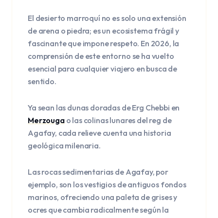
El desierto marroquí no es solo una extensión
de arena o piedra; es un ecosistema frágil y
fascinante que impone respeto. En 2026, la
comprensión de este entorno se ha vuelto
esencial para cualquier viajero en busca de
sentido.
Ya sean las dunas doradas de Erg Chebbi en
Merzouga
o las colinas lunares del reg de
Agafay, cada relieve cuenta una historia
geológica milenaria.
Las rocas sedimentarias de Agafay, por
ejemplo, son los vestigios de antiguos fondos
marinos, ofreciendo una paleta de grises y
ocres que cambia radicalmente según la