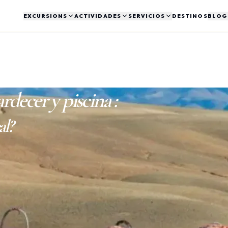
EXCURSIONS
ACTIVIDADES
SERVICIOS
DESTINOS
BLOG
AGAFAY
VIAJE A MEDIDA
CIRCUITS
ARTÍCULOS
PALMERAL
VIAJES ORGA
ios días
uad, buggy, cena, atardecer
Itinerario premium a medida
Varios días, desierto y Atlas
Inspiración y noticias de viaje
Paseos y actividades cerca de
Circuitos llave e
Marrakech
rdecer y piscina
:
TRASLADOS
PACK A MEDIDA
HISTORIA
VISADO
nadas Agafay
Aeropuerto, hotel, interurbano
Crea tu propia combinación
Nuestra historia y equipo
Solicitud simplifi
al?
BILLETES DE AVIÓN
Vuelos nacionales e
internacionales