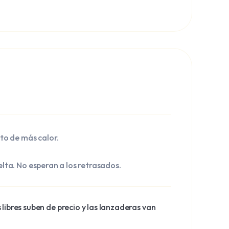
nto de más calor.
elta. No esperan a los retrasados.
libres suben de precio y las lanzaderas van