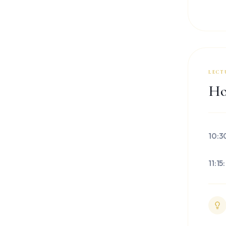
LECT
Hor
10:30
11:1