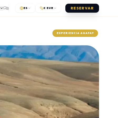
RESERVAR
ES
€ EUR
NIZADOS
GUÍAS
n mano
Comparativas y consejos prácticos
EXPERIENCIA AGAFAY
cada