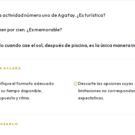
la actividad número uno de Agafay. ¿Es turística?
cien por cien. ¿Es memorable?
o cuando cae el sol, después de piscina, es la única manera 
E ACLARA
tifique el formato adecuado
Descarte las opciones cuyas
 su tiempo disponible,
limitaciones no correspondan
upuesto y ritmo.
expectativas.
 USARLO