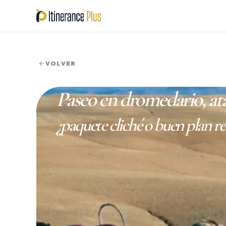
EXCURSIONS
Días completos y med
Q
VOLVER
Paseo en dromedario, ata
PACKS
Experiencias combi
¿paquete cliché o buen plan re