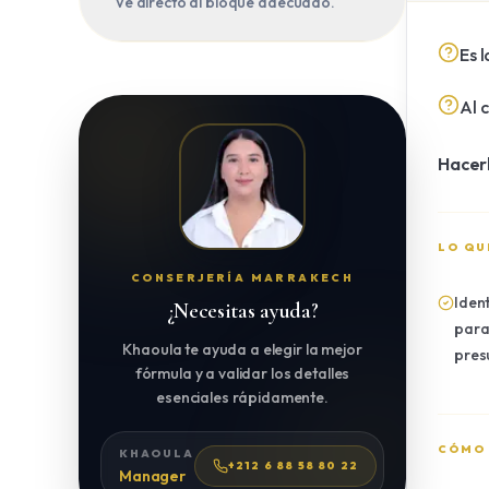
Ve directo al bloque adecuado.
Es 
Al 
Hacerl
LO QU
CONSERJERÍA MARRAKECH
Iden
¿Necesitas ayuda?
para
Khaoula te ayuda a elegir la mejor
pres
fórmula y a validar los detalles
esenciales rápidamente.
CÓMO
KHAOULA
+212 6 88 58 80 22
Manager