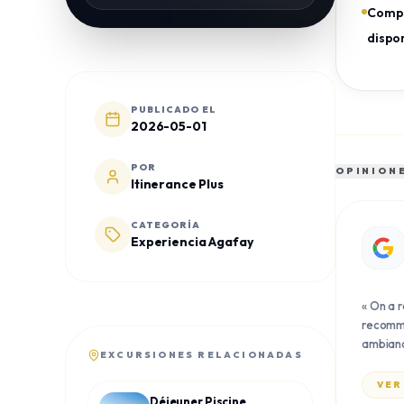
Compr
dispon
PUBLICADO EL
2026-05-01
POR
OPINIONE
Itinerance Plus
CATEGORÍA
Experiencia Agafay
«
On a r
recomma
ambianc
EXCURSIONES RELACIONADAS
VER
Déjeuner Piscine