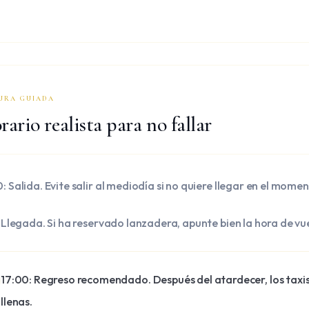
URA GUIADA
ario realista para no fallar
: Salida. Evite salir al mediodía si no quiere llegar en el mome
5: Llegada. Si ha reservado lanzadera, apunte bien la hora de vu
17:00: Regreso recomendado. Después del atardecer, los taxis 
llenas.