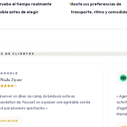
uebe el tiempo realmente
Anote sus preferencias de
ible antes de elegir.
transporte, ritmo y comodid
S DE CLIENTES
GOOGLE
Nada Ziyate
éserver un dîner au camp du bédouin suite au
«
Agen
ndation de Youssef, on a passer une agréable soirée
activi
é par plusieurs spectacles
»
d'agaf
Marra
 OPINIÓN
VE