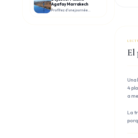
Agafay Marrakech
Profitez d'une journée
détente avec déjeuner et
piscine dans le désert
d'Agafay
LECT
El 
Una 
4 pla
a me
La t
porq