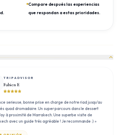
Compare después las experiencias
ad.
que respondan a estas prioridades.
TRIPADVISOR
Fabien E
ce serieuse, bonne prise en charge de notre riad jusqu'au
tés quad dromadaire. Un super parcours dans le dessert
ay à proximité de Marrakech. Une superbe visite de
kech avec un guide trés agréable ! Je recommande :)
»
R OPINIÓN