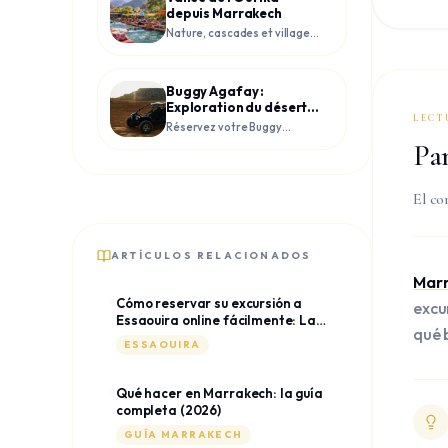
depuis Marrakech
Nature, cascades et villages
berbères au cœur de l'Atlas.
Buggy Agafay :
Exploration du désert
LECT
de pierre depuis
Réservez votre Buggy
Marrakech
Agafay au départ de
Pa
Marrakech. Explorez le
désert de pierre en
autonomie ou en groupe.
El co
Matériel récent, transfert
inclus et immersion garantie.
ARTÍCULOS RELACIONADOS
Mar
Cómo reservar su excursión a
excu
Essaouira online fácilmente: La
qué 
guía 2026
ESSAOUIRA
Qué hacer en Marrakech: la guía
completa (2026)
GUÍA MARRAKECH