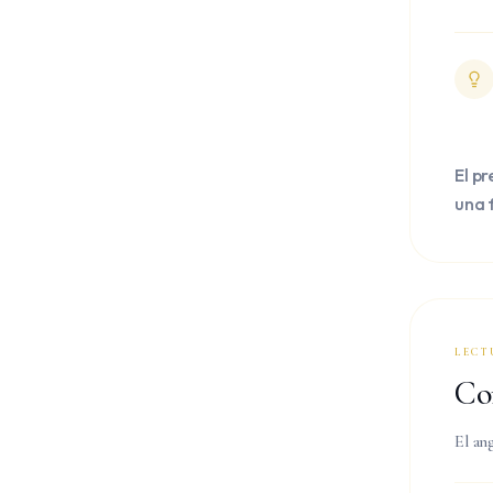
El p
una 
LECT
Co
El an