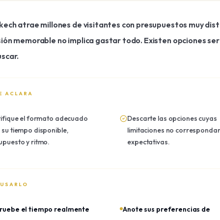
ech atrae millones de visitantes con presupuestos muy disti
ión memorable no implica gastar todo. Existen opciones se
scar.
E ACLARA
tifique el formato adecuado
Descarte las opciones cuyas
 su tiempo disponible,
limitaciones no correspondan
upuesto y ritmo.
expectativas.
 USARLO
uebe el tiempo realmente
Anote sus preferencias de