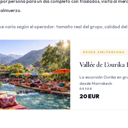
por persona para un día completo con traslados, visita al mer
almuerzo.
ue varía según el operador: tamaño real del grupo, calidad del 
DESDE 25€/PERSONA
Vallée
de L'ourika
La excursión Ourika en gru
desde Marrakech.
DESDE
20 EUR