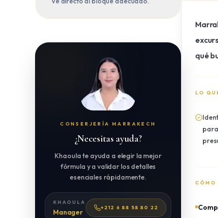
Ve directo al bloque adecuado.
Marrak
excurs
qué bu
LO QU
Iden
CONSERJERÍA MARRAKECH
para
¿Necesitas ayuda?
pres
Khaoula te ayuda a elegir la mejor
fórmula y a validar los detalles
esenciales rápidamente.
CÓMO
KHAOULA
Compr
+212 6 88 58 80 22
Manager