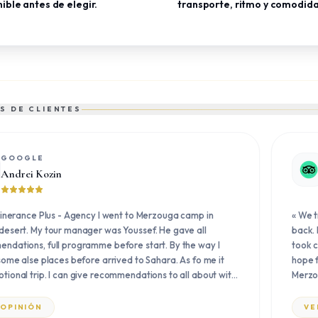
ible antes de elegir.
transporte, ritmo y comodid
S DE CLIENTES
GOOGLE
Andrei Kozin
tinerance Plus - Agency I went to Merzouga camp in
«
We t
desert. My tour manager was Youssef. He gave all
back. 
ndations, full programme before start. By the way I
took c
some alse places before arrived to Sahara. As fo me it
hope f
tional trip. I can give recommendations to all about with
Merzo
d thank you Youssef. Was glad to met you and will be
everyo
ur meeting again.
»
one ti
 OPINIÓN
VE