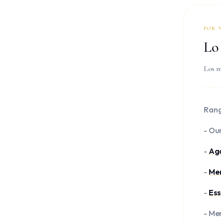
POR 
Lo
Los m
Rang
- Ou
-
Ag
-
Me
-
Ess
- Me