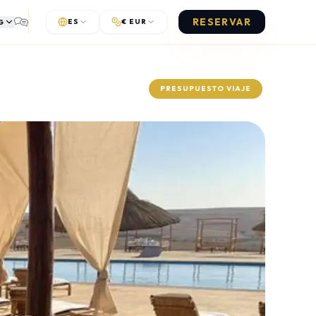
RESERVAR
G
ES
€ EUR
GANIZADOS
GUÍAS
e en mano
Comparativas y consejos prácticos
PRESUPUESTO VIAJE
lificada