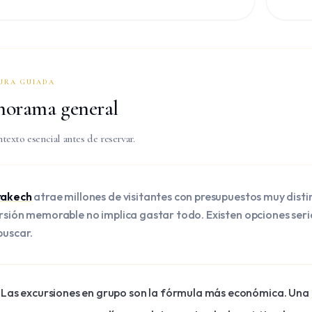
worth 
URA GUIADA
norama general
ntexto esencial antes de reservar.
rakech
atrae millones de visitantes con presupuestos muy disti
rsión memorable no implica gastar todo. Existen opciones seri
buscar.
Las excursiones en grupo son la fórmula más económica. Una