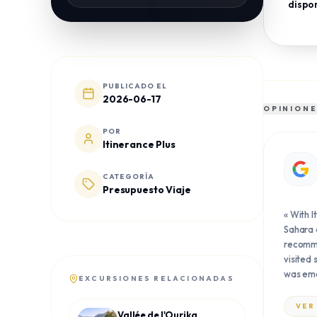
dispon
PUBLICADO EL
2026-06-17
OPINIONE
POR
Itinerance Plus
CATEGORÍA
Presupuesto Viaje
«
With I
Sahara 
recomme
visited 
was emo
EXCURSIONES RELACIONADAS
trip. An
happy o
VER
Vallée de l'Ourika