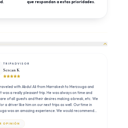
ad.
que respondan a estas prioridades.
TRIPADVISOR
Sercan K
raveled with Abdul Ali from Marrakesh to Merzouga and
It was a really pleasant trip. He was always on time and
are of all guests and their desires making a break, etc. We
or a driver like him on our next trips as well. Our time in
uga was an amazing experience. We would recommend
ne who travels to marroco to do this trip to Sahara. It is an
me experience! For a VIP trip we paid 90€ each and it was
R OPINIÓN