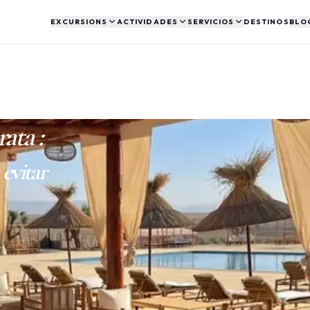
EXCURSIONS
ACTIVIDADES
SERVICIOS
DESTINOS
BLO
AGAFAY
VIAJE A MEDIDA
CIRCUITS
ARTÍCULOS
PALMERAL
VIAJES OR
y medios días
Quad, buggy, cena, atardecer
Itinerario premium a medida
Varios días, desierto y Atlas
Inspiración y noticias de viaje
Paseos y actividades cerca de
Circuitos llav
Marrakech
rata
:
TRASLADOS
PACK A MEDIDA
HISTORIA
VISADO
ombinadas Agafay
Aeropuerto, hotel, interurbano
Crea tu propia combinación
Nuestra historia y equipo
Solicitud simp
 evitar
BILLETES DE AVIÓN
Vuelos nacionales e
internacionales