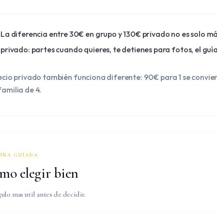
La diferencia entre 30€ en grupo y 130€ privado no es solo m
privado: partes cuando quieres, te detienes para fotos, el guí
recio privado también funciona diferente: 90€ para 1 se convie
familia de 4.
URA GUIADA
mo elegir bien
gulo mas util antes de decidir.