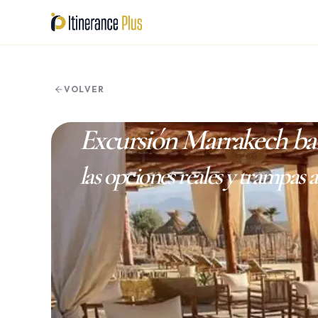
EXCURSIONS
Días completos 
VOLVER
Excursión Marrakech ba
PACKS
Experiencias c
las opciones reales y trampas a