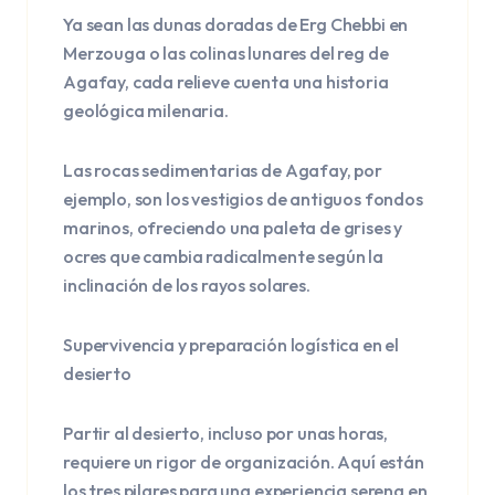
Ya sean las dunas doradas de Erg Chebbi en
Merzouga o las colinas lunares del reg de
Agafay, cada relieve cuenta una historia
geológica milenaria.
Las rocas sedimentarias de Agafay, por
ejemplo, son los vestigios de antiguos fondos
marinos, ofreciendo una paleta de grises y
ocres que cambia radicalmente según la
inclinación de los rayos solares.
Supervivencia y preparación logística en el
desierto
Partir al desierto, incluso por unas horas,
requiere un rigor de organización. Aquí están
los tres pilares para una experiencia serena en