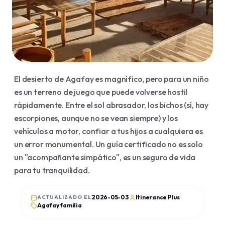
Viajes organizados
Agafay
Traslados
Essaouira
Visado
Merzouga
Billetes de avión
Ourika
El desierto de Agafay es magnífico, pero para un niño
Ouzoud
es un terreno de juego que puede volverse hostil
BLOG
rápidamente. Entre el sol abrasador, los bichos (sí, hay
Artículos
escorpiones, aunque no se vean siempre) y los
vehículos a motor, confiar a tus hijos a cualquiera es
Guías
un error monumental. Un guía certificado no es solo
Historia
un "acompañante simpático", es un seguro de vida
para tu tranquilidad.
Opiniones
2026-05-03
Itinerance Plus
ACTUALIZADO EL
Agafay familia